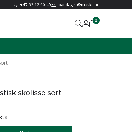
+47 62 12 60 40
bandagist@maske.no
0
sort
astisk skolisse sort
828