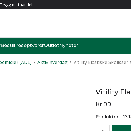
Trygg netthandel
r
Bestill reseptvarer
Outlet
Nyheter
pemidler (ADL)
/
Aktiv hverdag
/
Vitility Elastiske Skolisser 
Vitility El
Kr 99
Produktnr.
131
Antall