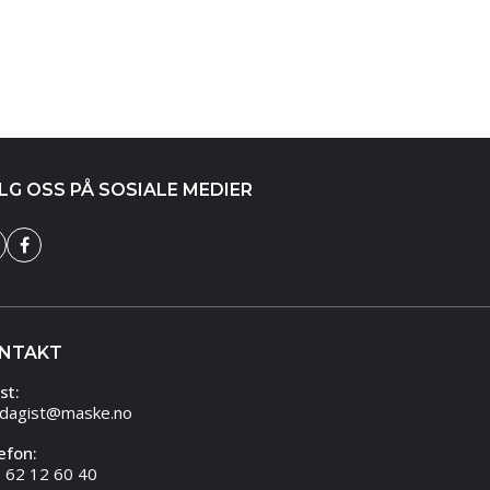
LG OSS PÅ SOSIALE MEDIER
NTAKT
st:
dagist@maske.no
efon:
 62 12 60 40