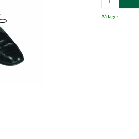
Lager
På lager