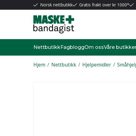
Norsk nettbutikk
Gratis frakt over kr 1000*
Nettbutikk
Fagblogg
Om oss
Våre butikke
Hjem
/
Nettbutikk
/
Hjelpemidler
/
Småhjel