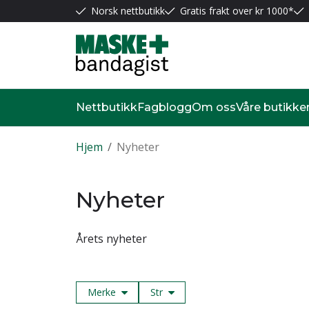
Norsk nettbutikk
Gratis frakt over kr 1000*
Nettbutikk
Fagblogg
Om oss
Våre butikke
Hjem
/
Nyheter
Nyheter
Årets nyheter
Merke
Str