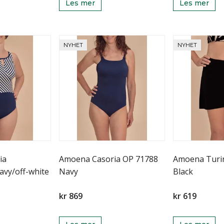
Les mer
Les mer
NYHET
NYHET
ia
Amoena Casoria OP 71788
Amoena Turi
vy/off-white
Navy
Black
kr 869
kr 619