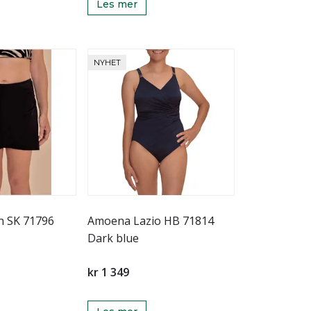
Les mer
NYHET
n SK 71796
Amoena Lazio HB 71814
Dark blue
kr 1 349