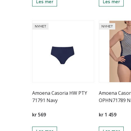
Les mer
Les mer
NYHET
NYHET
Amoena Casoria HW PTY
Amoena Casor
71791 Navy
OPHN71789 Na
kr 569
kr 1 459