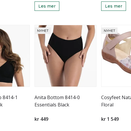
Les mer
Les mer
NYHET
NYHET
op 8414-1
Anita Bottom 8414-0
Cosyfeet Nata
ck
Essentials Black
Floral
kr 449
kr 1 549