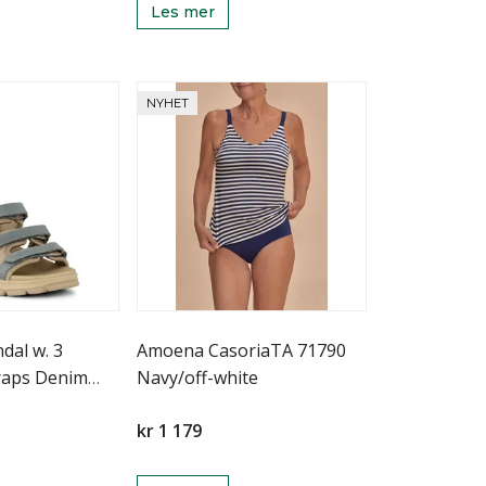
Les mer
NYHET
dal w. 3
Amoena CasoriaTA 71790
traps Denim
Navy/off-white
kr 1 179