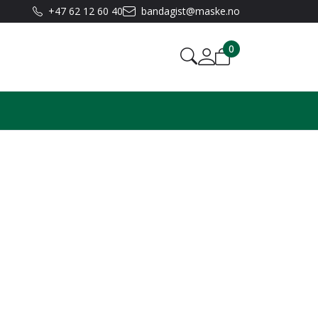
+47 62 12 60 40
bandagist@maske.no
0