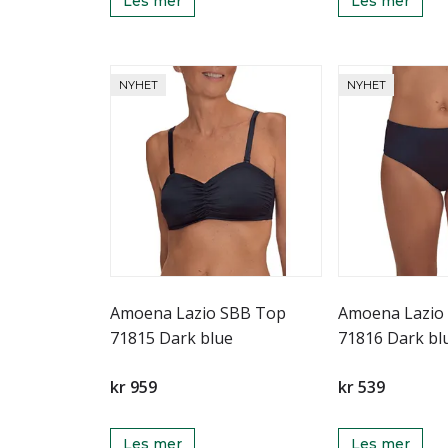
Les mer
Les mer
NYHET
NYHET
Amoena Lazio SBB Top
Amoena Lazio
71815 Dark blue
71816 Dark bl
kr 959
kr 539
Les mer
Les mer