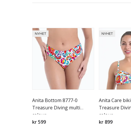
NYHET
NYHET
Anita Bottom 8777-0
Anita Care bik
Treasure Diving multi
Treasure Divin
colour
colour
kr 599
kr 899