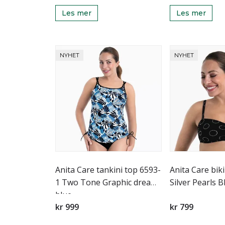
Les mer
Les mer
NYHET
NYHET
Anita Care tankini top 6593-
Anita Care bik
1 Two Tone Graphic dream
Silver Pearls B
blue
kr 999
kr 799