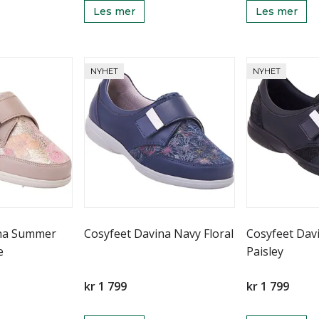
Les mer
Les mer
NYHET
NYHET
ina Summer
Cosyfeet Davina Navy Floral
Cosyfeet Dav
e
Paisley
kr 1 799
kr 1 799