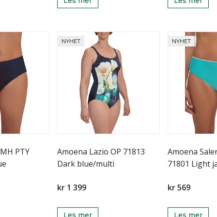
Les mer
Les mer
NYHET
NYHET
 MH PTY
Amoena Lazio OP 71813
Amoena Sale
ue
Dark blue/multi
71801 Light j
kr 1 399
kr 569
Les mer
Les mer