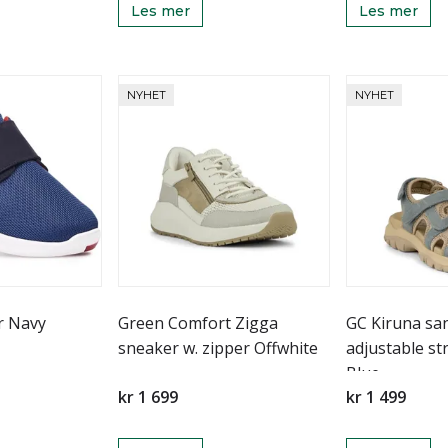
Les mer
Les mer
NYHET
NYHET
r Navy
Green Comfort Zigga
GC Kiruna san
sneaker w. zipper Offwhite
adjustable s
Blue
kr 1 699
kr 1 499