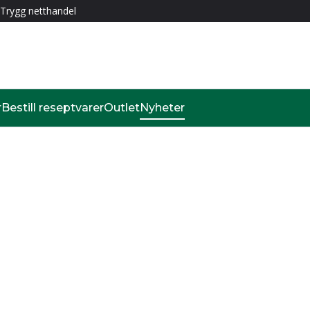
Trygg netthandel
r
Bestill reseptvarer
Outlet
Nyheter