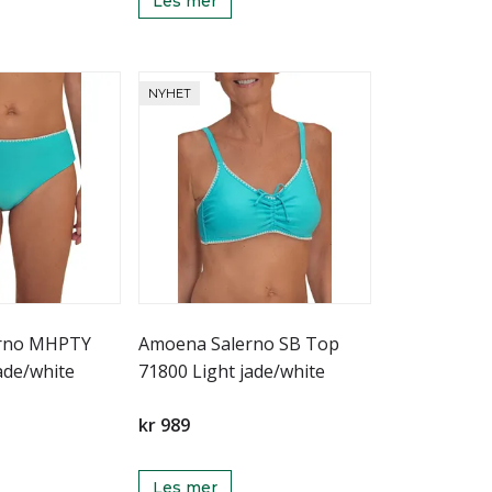
Les mer
NYHET
rno MHPTY
Amoena Salerno SB Top
ade/white
71800 Light jade/white
kr 989
Les mer