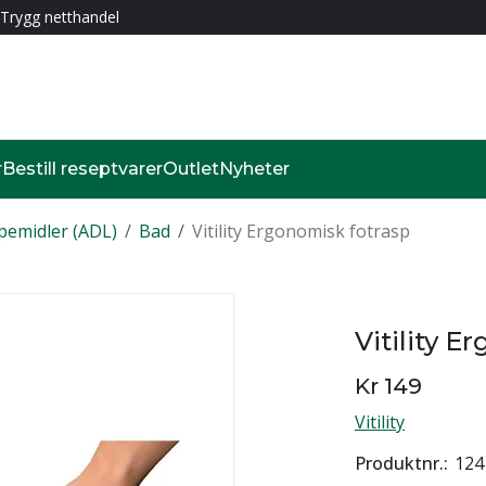
Trygg netthandel
r
Bestill reseptvarer
Outlet
Nyheter
pemidler (ADL)
/
Bad
/
Vitility Ergonomisk fotrasp
Vitility E
Kr 149
Vitility
Produktnr.
124