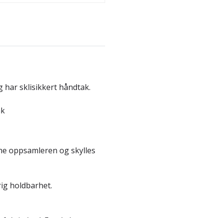
 har sklisikkert håndtak.
ak
me oppsamleren og skylles
rig holdbarhet.