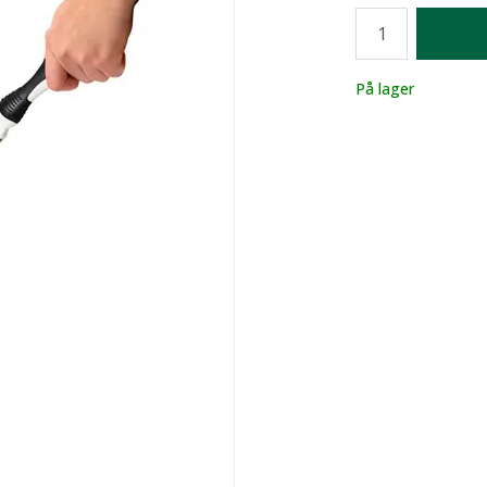
Antall
Lager
På lager