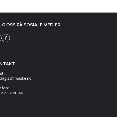
LG OSS PÅ SOSIALE MEDIER
NTAKT
st:
dagist@maske.no
efon:
 62 12 60 40