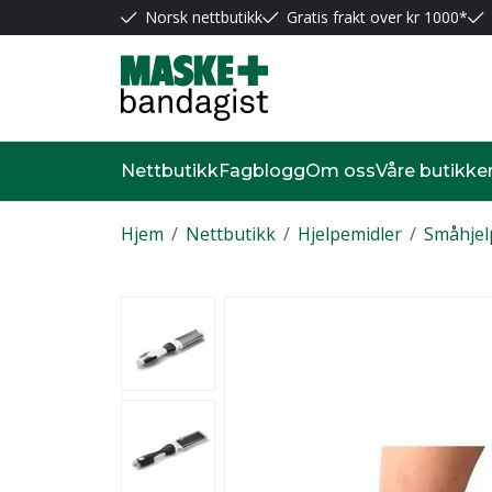
Norsk nettbutikk
Gratis frakt over kr 1000*
Nettbutikk
Fagblogg
Om oss
Våre butikke
Hjem
/
Nettbutikk
/
Hjelpemidler
/
Småhjel