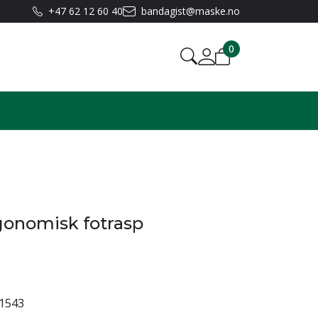
+47 62 12 60 40
bandagist@maske.no
0
rgonomisk fotrasp
1543