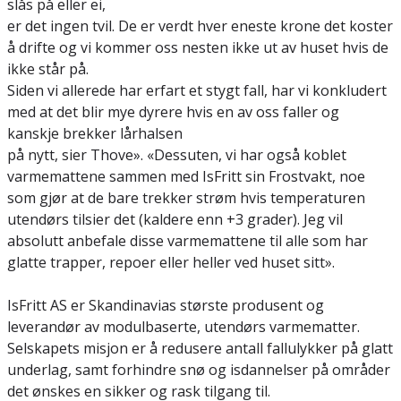
slås på eller ei,
er det ingen tvil. De er verdt hver eneste krone det koster
å drifte og vi kommer oss nesten ikke ut av huset hvis de
ikke står på.
Siden vi allerede har erfart et stygt fall, har vi konkludert
med at det blir mye dyrere hvis en av oss faller og
kanskje brekker lårhalsen
på nytt, sier Thove». «Dessuten, vi har også koblet
varmemattene sammen med IsFritt sin Frostvakt, noe
som gjør at de bare trekker strøm hvis temperaturen
utendørs tilsier det (kaldere enn +3 grader). Jeg vil
absolutt anbefale disse varmemattene til alle som har
glatte trapper, repoer eller heller ved huset sitt».
IsFritt AS er Skandinavias største produsent og
leverandør av modulbaserte, utendørs varmematter.
Selskapets misjon er å redusere antall fallulykker på glatt
underlag, samt forhindre snø og isdannelser på områder
det ønskes en sikker og rask tilgang til.