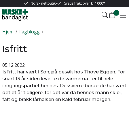
Norsk nettbutikk
Gratis frakt over kr 1000*
0
Hjem
/
Fagblogg
/
Isfritt
05.12.2022
IsFritt har vært i Son, på besøk hos Thove Eggen. For
snart 13 år siden leverte de varmematter til hele
inngangspartiet hennes. Dessverre burde de har vært
det et år tidligere, for det var da hennes mann sklei,
falt og brakk lårhalsen en kald februar morgen.