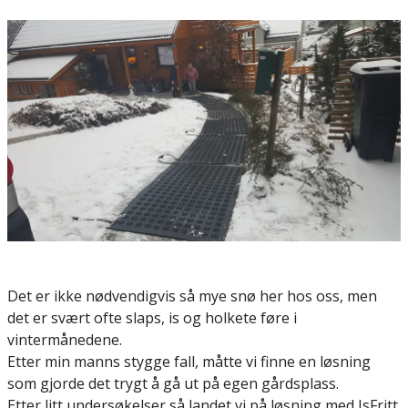
Det er ikke nødvendigvis så mye snø her hos oss, men
det er svært ofte slaps, is og holkete føre i
vintermånedene.
Etter min manns stygge fall, måtte vi finne en løsning
som gjorde det trygt å gå ut på egen gårdsplass.
Etter litt undersøkelser så landet vi på løsning med IsFritt