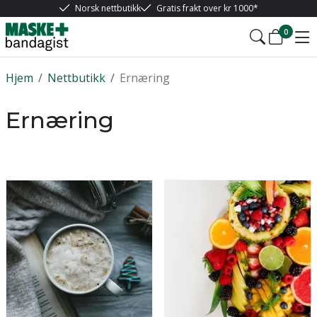
Norsk nettbutikk
Gratis frakt over kr 1000*
0
Hjem
/
Nettbutikk
/
Ernæring
Ernæring