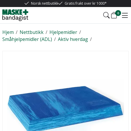
Norsk nettbutikk
Gratis frakt over kr 1000*
0
Hjem
/
Nettbutikk
/
Hjelpemidler
/
Småhjelpemidler (ADL)
/
Aktiv hverdag
/