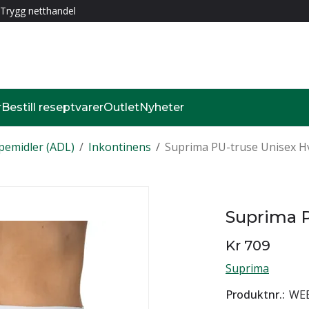
Trygg netthandel
r
Bestill reseptvarer
Outlet
Nyheter
pemidler (ADL)
/
Inkontinens
/
Suprima PU-truse Unisex Hv
Suprima P
Kr 709
Suprima
Produktnr.
WEB