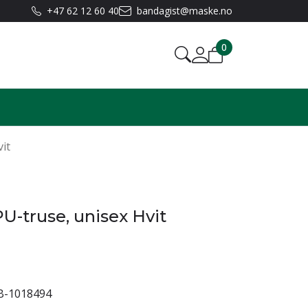
+47 62 12 60 40
bandagist@maske.no
0
it
U-truse, unisex Hvit
-1018494