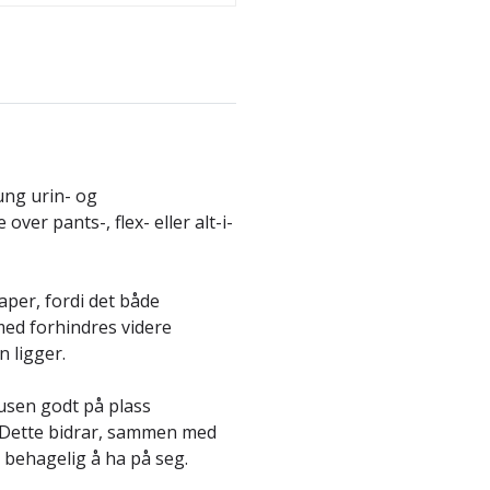
ung urin- og
ver pants-, flex- eller alt-i-
aper, fordi det både
med forhindres videre
an ligger.
usen godt på plass
. Dette bidrar, sammen med
t behagelig å ha på seg.