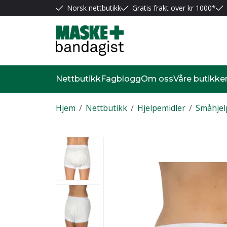
Norsk nettbutikk
Gratis frakt over kr 1000*
Nettbutikk
Fagblogg
Om oss
Våre butikke
Hjem
/
Nettbutikk
/
Hjelpemidler
/
Småhjel