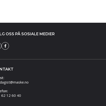
LG OSS PÅ SOSIALE MEDIER
NTAKT
st:
dagist@maske.no
efon:
 62 12 60 40