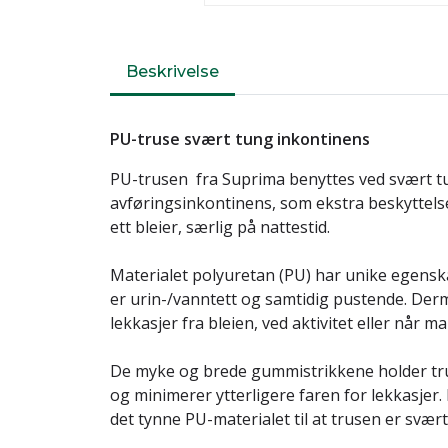
Beskrivelse
PU-truse svært tung inkontinens
PU-trusen fra Suprima benyttes ved svært t
avføringsinkontinens, som ekstra beskyttelse o
ett bleier, særlig på nattestid.
Materialet polyuretan (PU) har unike egensk
er urin-/vanntett og samtidig pustende. Der
lekkasjer fra bleien, ved aktivitet eller når m
De myke og brede gummistrikkene holder tr
og minimerer ytterligere faren for lekkasjer
det tynne PU-materialet til at trusen er svær