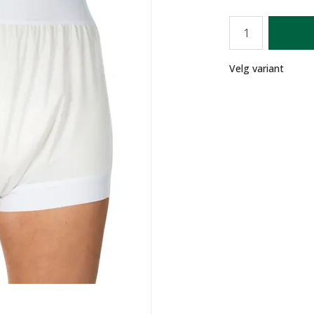
Antall
Lager
Velg variant