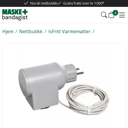
Norsk nettbutikk
Gratis frakt over kr 1000*
0
Hjem
/
Nettbutikk
/
IsFritt Varmematter
/