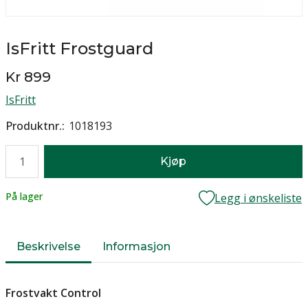
IsFritt Frostguard
Kr 899
IsFritt
Produktnr.
1018193
Antall
Kjøp
Lager
På lager
Legg i ønskeliste
Beskrivelse
Informasjon
Frostvakt Control