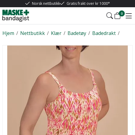
Norsk nettbutikk
Gratis frakt over kr 1000*
0
Hjem
/
Nettbutikk
/
Klær
/
Badetøy
/
Badedrakt
/