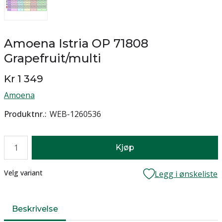
Amoena Istria OP 71808
Grapefruit/multi
Kr 1 349
Amoena
Produktnr.
WEB-1260536
Antall
Kjøp
Lager
Velg variant
Legg i ønskeliste
Beskrivelse