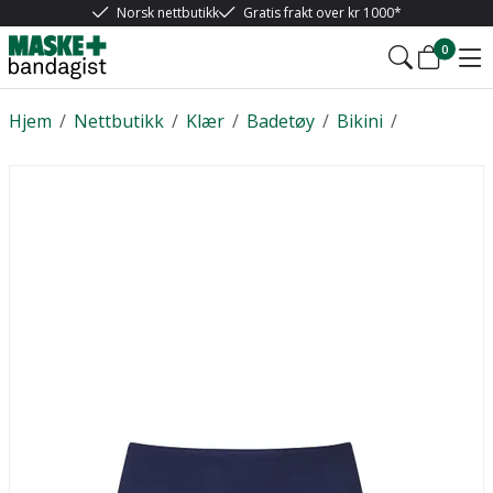
Norsk nettbutikk
Gratis frakt over kr 1000*
0
Hjem
/
Nettbutikk
/
Klær
/
Badetøy
/
Bikini
/