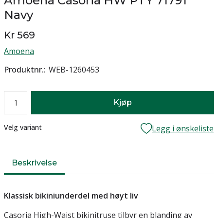
Amoena Casoria HW PTY 71791
Navy
Kr 569
Amoena
Produktnr.
WEB-1260453
Antall
Kjøp
Lager
Velg variant
Legg i ønskeliste
Beskrivelse
Klassisk bikiniunderdel med høyt liv
Casoria High-Waist bikinitruse tilbyr en blanding av