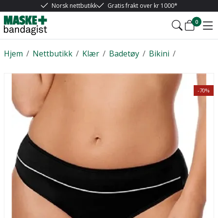
Norsk nettbutikk
Gratis frakt over kr 1000*
0
Hjem
/
Nettbutikk
/
Klær
/
Badetøy
/
Bikini
/
-70%