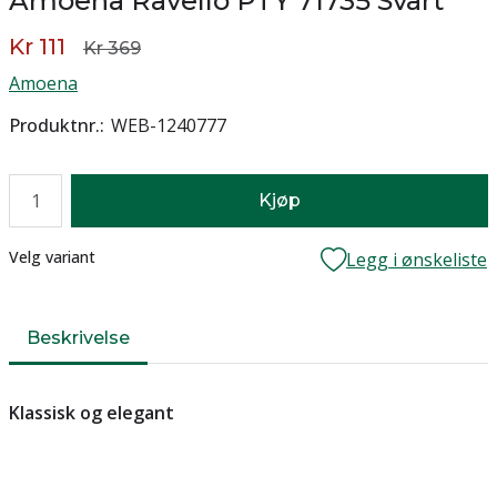
Amoena Ravello PTY 71735 Svart
Kr 111
Kr 369
Amoena
Produktnr.
WEB-1240777
Antall
Kjøp
Lager
Velg variant
Legg i ønskeliste
Beskrivelse
Klassisk og elegant