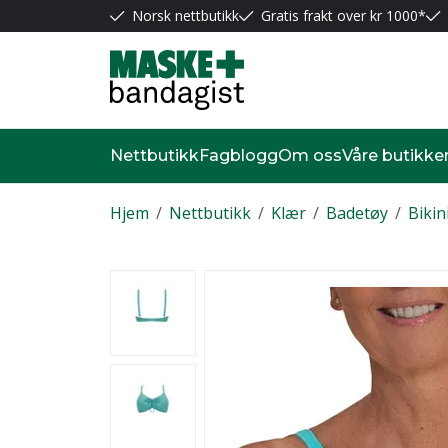
Norsk nettbutikk
Gratis frakt over kr 1000*
Nettbutikk
Fagblogg
Om oss
Våre butikke
Hjem
/
Nettbutikk
/
Klær
/
Badetøy
/
Bikin