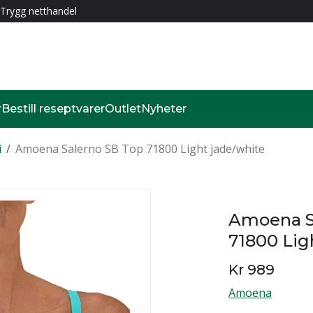
Trygg netthandel
r
Bestill reseptvarer
Outlet
Nyheter
i
/
Amoena Salerno SB Top 71800 Light jade/white
Amoena S
71800 Lig
Kr 989
Amoena