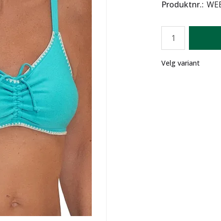
Produktnr.
WEB
Antall
Lager
Velg variant