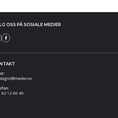
LG OSS PÅ SOSIALE MEDIER
NTAKT
st:
dagist@maske.no
efon:
 62 12 60 40