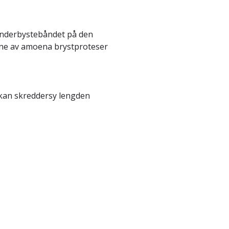
underbystebåndet på den
dene av amoena brystproteser
 kan skreddersy lengden