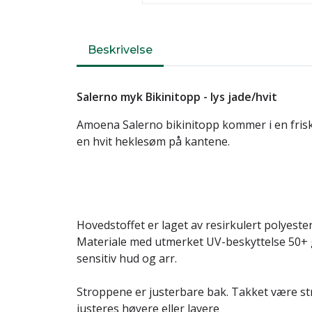
Beskrivelse
Salerno myk Bikinitopp - lys jade/hvit
Amoena Salerno bikinitopp kommer i en fris
en hvit heklesøm på kantene.
Hovedstoffet er laget av resirkulert polyest
Materiale med utmerket UV-beskyttelse 50+ g
sensitiv hud og arr.
Stroppene er justerbare bak. Takket være s
justeres høyere eller lavere