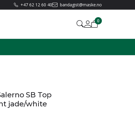
+47 62 12 60 40
bandagist@maske.no
0
alerno SB Top
ht jade/white