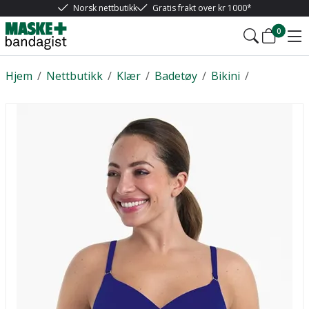
Norsk nettbutikk
Gratis frakt over kr 1000*
0
Hjem
/
Nettbutikk
/
Klær
/
Badetøy
/
Bikini
/