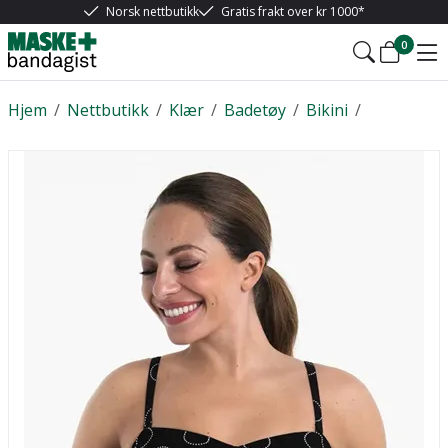
Norsk nettbutikk
Gratis frakt over kr 1000*
0
Hjem
/
Nettbutikk
/
Klær
/
Badetøy
/
Bikini
/