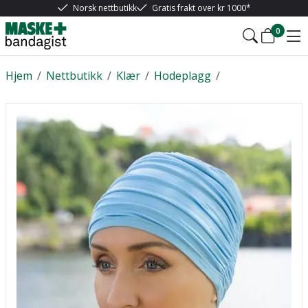
Norsk nettbutikk
Gratis frakt over kr 1000*
0
Hjem
/
Nettbutikk
/
Klær
/
Hodeplagg
/