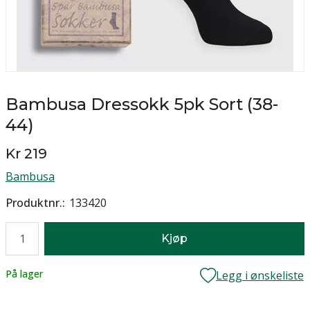
Bambusa Dressokk 5pk Sort (38-
44)
Kr 219
Bambusa
Produktnr.
133420
Antall
Kjøp
Lager
På lager
Legg i ønskeliste