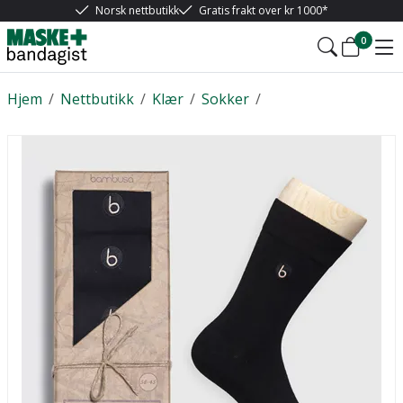
Norsk nettbutikk
Gratis frakt over kr 1000*
0
Hjem
/
Nettbutikk
/
Klær
/
Sokker
/