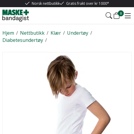
Norsk nettbutikk
Gratis frakt over kr 1000*
0
Hjem
/
Nettbutikk
/
Klær
/
Undertøy
/
Diabetesundertøy
/