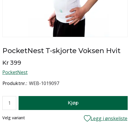
PocketNest T-skjorte Voksen Hvit
Kr 399
PocketNest
Produktnr.
WEB-1019097
Antall
Kjøp
Lager
Velg variant
Legg i ønskeliste