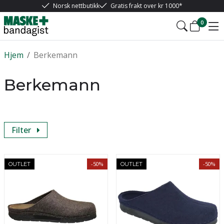
Norsk nettbutikk
Gratis frakt over kr 1000*
0
Hjem
/
Berkemann
Berkemann
Filter
-50%
-50%
OUTLET
OUTLET