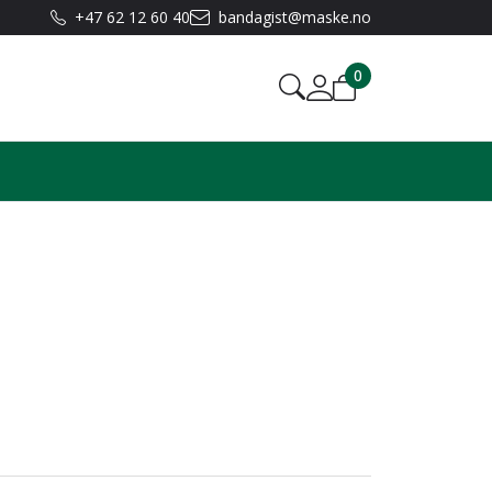
+47 62 12 60 40
bandagist@maske.no
0