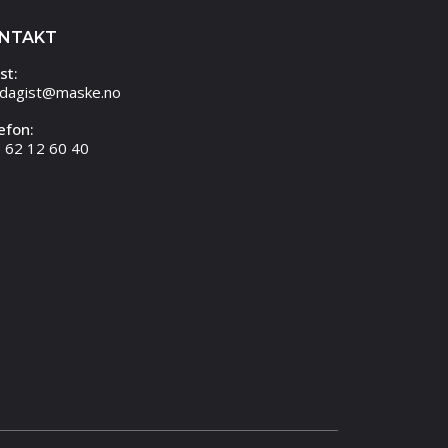
NTAKT
st:
dagist@maske.no
efon:
 62 12 60 40