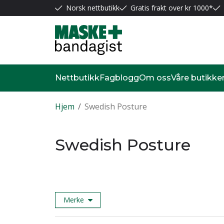
Norsk nettbutikk
Gratis frakt over kr 1000*
Nettbutikk
Fagblogg
Om oss
Våre butikke
Hjem
/
Swedish Posture
Swedish Posture
Merke