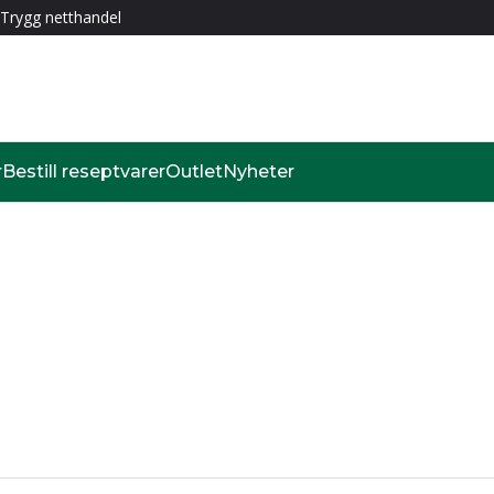
Trygg netthandel
r
Bestill reseptvarer
Outlet
Nyheter