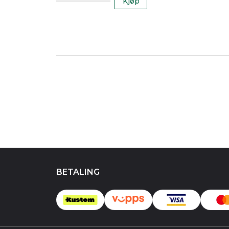
Kjøp
BETALING