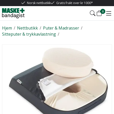
Norsk nettbutikk
Gratis frakt over kr 1000*
0
Hjem
/
Nettbutikk
/
Puter & Madrasser
/
Sitteputer & trykkavlastning
/