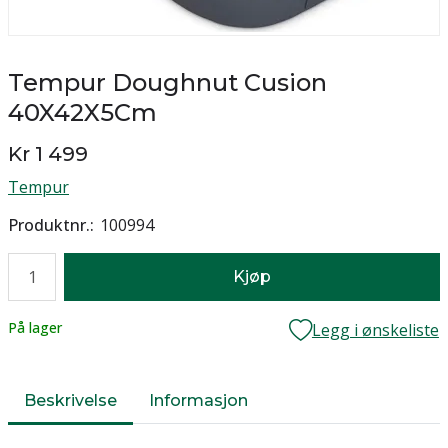
Tempur Doughnut Cusion
40X42X5Cm
Kr 1 499
Tempur
Produktnr.
100994
Antall
Kjøp
Lager
På lager
Legg i ønskeliste
Beskrivelse
Informasjon