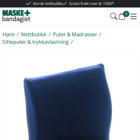
Norsk nettbutikk
Gratis frakt over kr 1000*
0
Hjem
/
Nettbutikk
/
Puter & Madrasser
/
Sitteputer & trykkavlastning
/