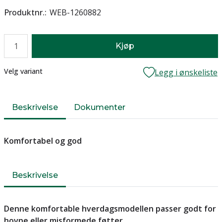
Produktnr.
WEB-1260882
Antall
Kjøp
Lager
Velg variant
Legg i ønskeliste
Beskrivelse
Dokumenter
Komfortabel og god
Beskrivelse
Denne komfortable hverdagsmodellen passer godt for
hovne eller misformede føtter.