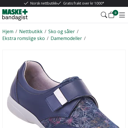
Norsk nettbutikk
Gratis frakt over kr 1000*
0
Hjem
/
Nettbutikk
/
Sko og såler
/
Ekstra romslige sko
/
Damemodeller
/