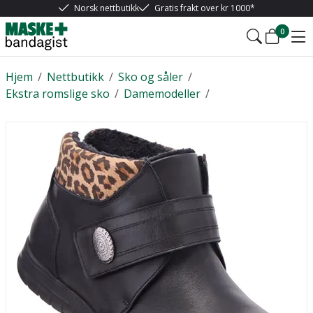
Norsk nettbutikk
Gratis frakt over kr 1000*
0
Hjem
/
Nettbutikk
/
Sko og såler
/
Ekstra romslige sko
/
Damemodeller
/