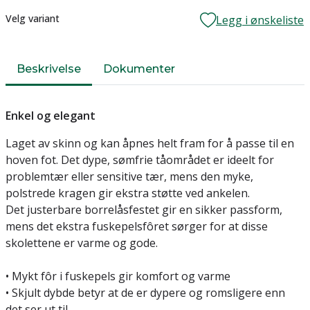
Lager
Velg variant
Legg i ønskeliste
Beskrivelse
Dokumenter
Enkel og elegant
Laget av skinn og kan åpnes helt fram for å passe til en
hoven fot. Det dype, sømfrie tåområdet er ideelt for
problemtær eller sensitive tær, mens den myke,
polstrede kragen gir ekstra støtte ved ankelen.
Det justerbare borrelåsfestet gir en sikker passform,
mens det ekstra fuskepelsfôret sørger for at disse
skolettene er varme og gode.
• Mykt fôr i fuskepels gir komfort og varme
• Skjult dybde betyr at de er dypere og romsligere enn
det ser ut til