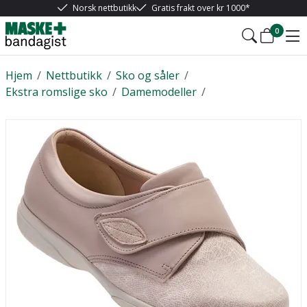
Norsk nettbutikk
Gratis frakt over kr 1000*
0
Hjem
/
Nettbutikk
/
Sko og såler
/
Ekstra romslige sko
/
Damemodeller
/