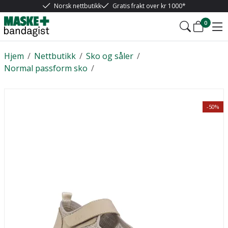
Norsk nettbutikk
Gratis frakt over kr 1000*
0
Hjem
/
Nettbutikk
/
Sko og såler
/
Normal passform sko
/
-50%