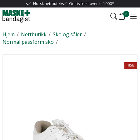
Norsk nettbutikk
Gratis frakt over kr 1000*
0
Hjem
/
Nettbutikk
/
Sko og såler
/
Normal passform sko
/
-50%