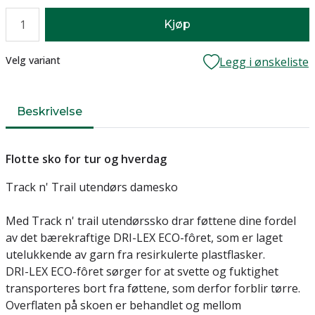
Antall
Kjøp
Lager
Velg variant
Legg i ønskeliste
Beskrivelse
Flotte sko for tur og hverdag
Track n' Trail utendørs damesko
Med Track n' trail utendørssko drar føttene dine fordel
av det bærekraftige DRI-LEX ECO-fôret, som er laget
utelukkende av garn fra resirkulerte plastflasker.
DRI-LEX ECO-fôret sørger for at svette og fuktighet
transporteres bort fra føttene, som derfor forblir tørre.
Overflaten på skoen er behandlet og mellom