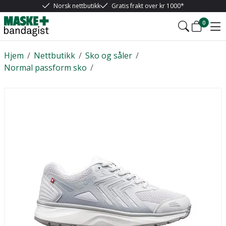
Norsk nettbutikk
Gratis frakt over kr 1000*
0
Hjem
/
Nettbutikk
/
Sko og såler
/
Normal passform sko
/