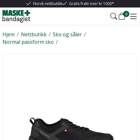
Norsk nettbutikk
Gratis frakt over kr 1000*
0
Hjem
/
Nettbutikk
/
Sko og såler
/
Normal passform sko
/