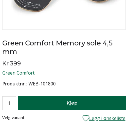
Green Comfort Memory sole 4,5
mm
Kr 399
Green Comfort
Produktnr.
WEB-101800
Antall
Kjøp
Lager
Velg variant
Legg i ønskeliste