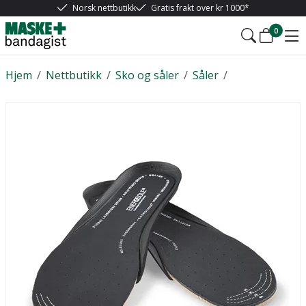
Norsk nettbutikk
Gratis frakt over kr 1000*
0
Hjem
/
Nettbutikk
/
Sko og såler
/
Såler
/