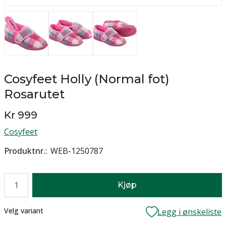
Cosyfeet Holly (Normal fot)
Rosarutet
Kr 999
Cosyfeet
Produktnr.
WEB-1250787
Antall
Kjøp
Lager
Velg variant
Legg i ønskeliste