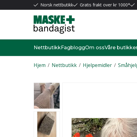
Norsk nettbutikk
Gratis frakt over kr 1000*
Nettbutikk
Fagblogg
Om oss
Våre butikke
Hjem
/
Nettbutikk
/
Hjelpemidler
/
Småhjel