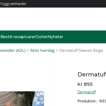
Trygg netthandel
r
Bestill reseptvarer
Outlet
Nyheter
pemidler (ADL)
/
Aktiv hverdag
/
Dermatuff Sleeves Beige
Dermatuff
Kr 895
Dermatuff
Produktnr.
WEB