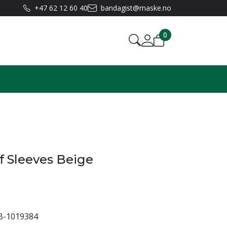
+47 62 12 60 40
bandagist@maske.no
0
 Sleeves Beige
-1019384