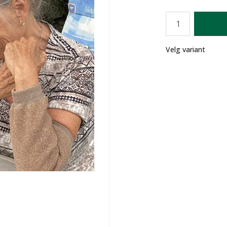
Antall
Lager
Velg variant