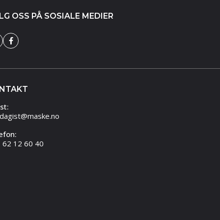
LG OSS PÅ SOSIALE MEDIER
NTAKT
st:
dagist@maske.no
efon:
 62 12 60 40