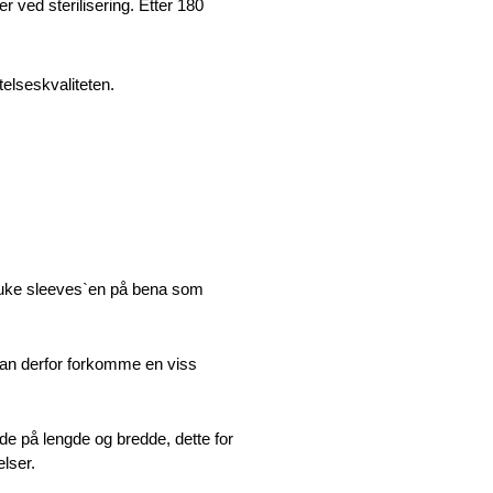
er ved sterilisering. Etter 180
telseskvaliteten.
bruke sleeves`en på bena som
an derfor forkomme en viss
åde på lengde og bredde, dette for
elser.