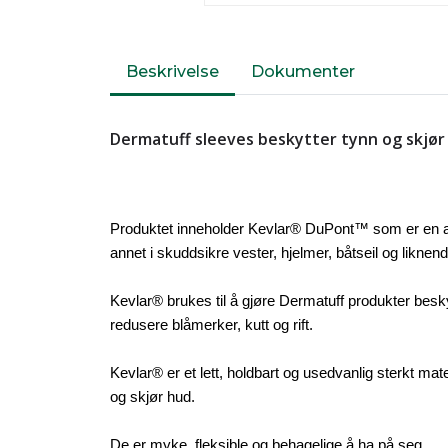
Beskrivelse
Dokumenter
Dermatuff sleeves beskytter tynn og skjør
Produktet inneholder Kevlar® DuPont™ som er en ar
annet i skuddsikre vester, hjelmer, båtseil og liknend
Kevlar® brukes til å gjøre Dermatuff produkter beskyt
redusere blåmerker, kutt og rift.
Kevlar® er et lett, holdbart og usedvanlig sterkt mate
og skjør hud.
De er myke, fleksible og behagelige å ha på seg.