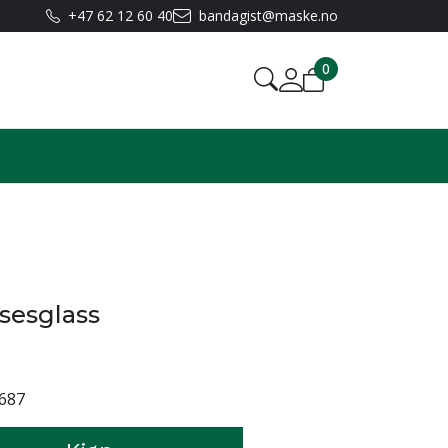
+47 62 12 60 40
bandagist@maske.no
0
lsesglass
687