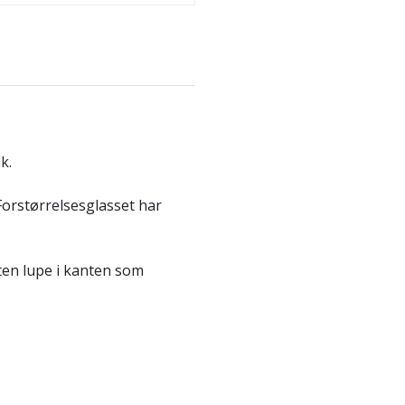
k.
 Forstørrelsesglasset har
iten lupe i kanten som