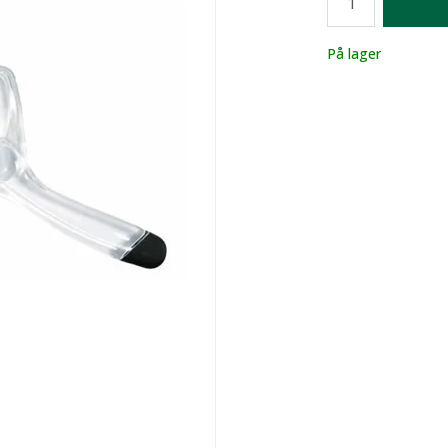
Lager
På lager