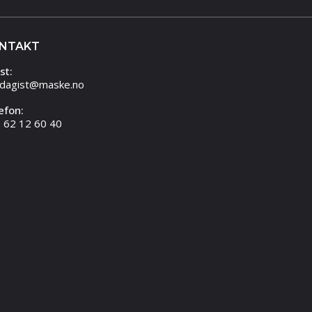
NTAKT
st:
dagist@maske.no
efon:
 62 12 60 40