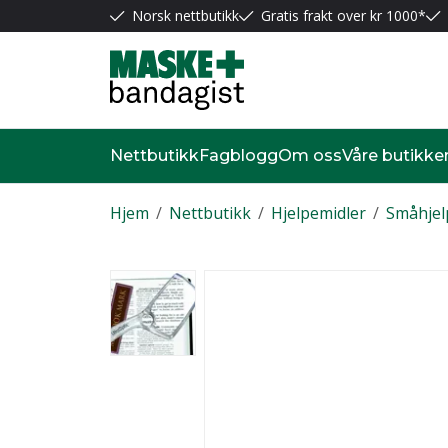
Norsk nettbutikk
Gratis frakt over kr 1000*
Nettbutikk
Fagblogg
Om oss
Våre butikke
Hjem
/
Nettbutikk
/
Hjelpemidler
/
Småhjel