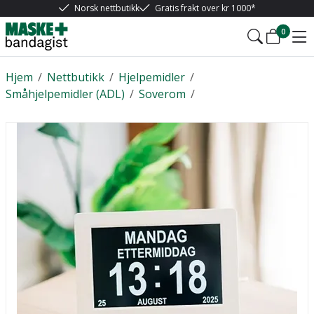
Norsk nettbutikk
Gratis frakt over kr 1000*
0
Hjem
/
Nettbutikk
/
Hjelpemidler
/
Småhjelpemidler (ADL)
/
Soverom
/