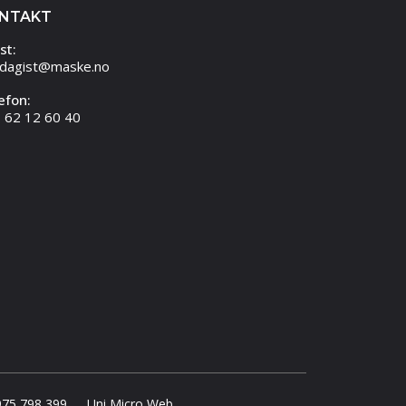
NTAKT
st:
dagist@maske.no
efon:
 62 12 60 40
975 798 399
Uni Micro Web