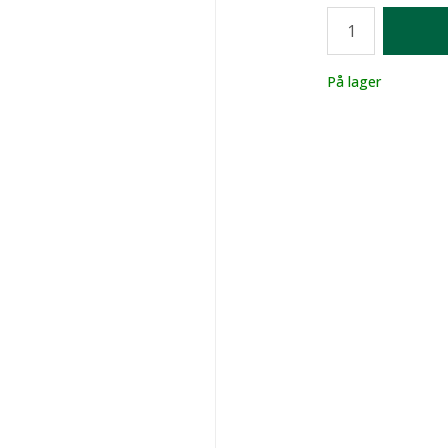
Antall
Lager
På lager