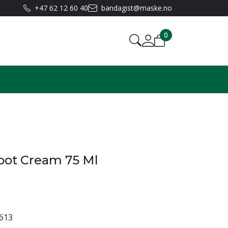
+47 62 12 60 40
bandagist@maske.no
0
oot Cream 75 Ml
613