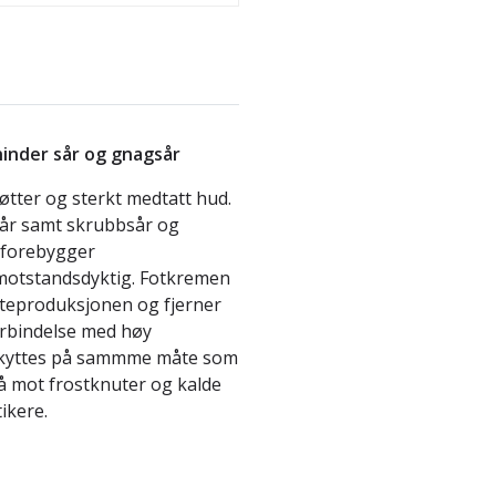
inder sår og gnagsår
 føtter og sterkt medtatt hud.
sår samt skrubbsår og
 forebygger
 motstandsdyktig. Fotkremen
tteproduksjonen og fjerner
forbindelse med høy
skyttes på sammme måte som
å mot frostknuter og kalde
ikere.