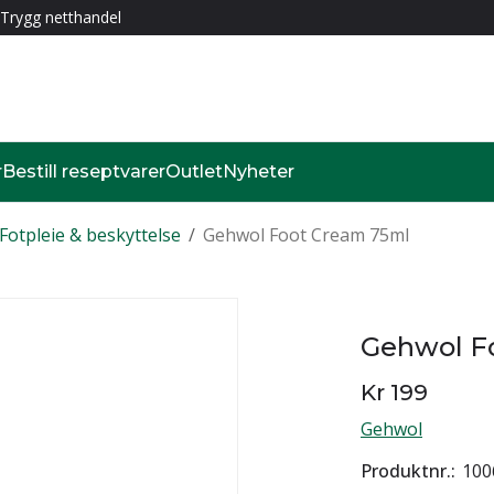
Trygg netthandel
r
Bestill reseptvarer
Outlet
Nyheter
Fotpleie & beskyttelse
/
Gehwol Foot Cream 75ml
Gehwol F
Kr 199
Gehwol
Produktnr.
100