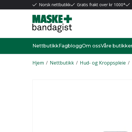
Norsk nettbutikk
Gratis frakt over kr 1000*
Nettbutikk
Fagblogg
Om oss
Våre butikke
Hjem
/
Nettbutikk
/
Hud- og Kroppspleie
/