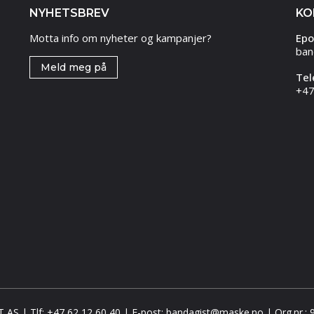
NYHETSBREV
KO
Motta info om nyheter og kampanjer?
Epo
ban
Meld meg på
Tel
+47
 | Tlf: +47 62 12 60 40 | E-post: bandagist@maske.no | Org.nr.: 