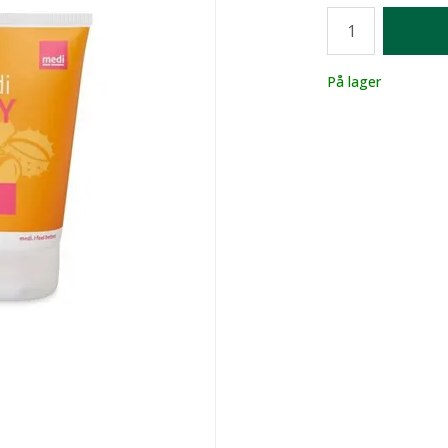
Antall
Lager
På lager