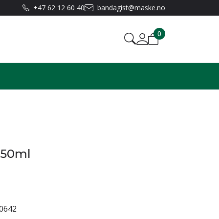
+47 62 12 60 40
bandagist@maske.no
0
 50ml
0642