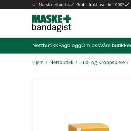
Norsk nettbutikk
Gratis frakt over kr 1000*
Nettbutikk
Fagblogg
Om oss
Våre butikke
Hjem
/
Nettbutikk
/
Hud- og Kroppspleie
/