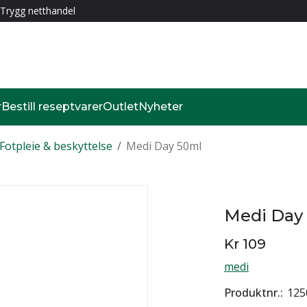
Trygg netthandel
r
Bestill reseptvarer
Outlet
Nyheter
Fotpleie & beskyttelse
/
Medi Day 50ml
Medi Day
Kr 109
medi
Produktnr.
125