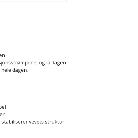
gen
esjonsstrømpene, og la dagen
e hele dagen.
bel
er
stabiliserer vevets struktur