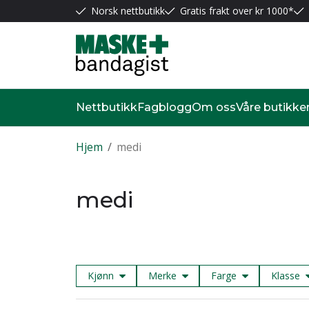
Norsk nettbutikk
Gratis frakt over kr 1000*
Nettbutikk
Fagblogg
Om oss
Våre butikke
Hjem
/
medi
medi
Kjønn
Merke
Farge
Klasse