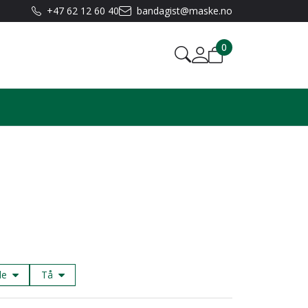
+47 62 12 60 40
bandagist@maske.no
0
de
Tå