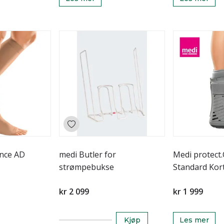
nce AD
medi Butler for
Medi protect
strømpebukse
Standard Kor
kr 2 099
kr 1 999
Kjøp
Les mer