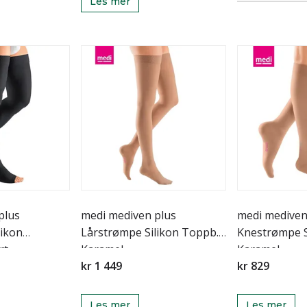
Les mer
plus
medi mediven plus
medi mediven
likon
Lårstrømpe Silikon Toppb.
Knestrømpe 
rt
Karamel
Karamel
kr 1 449
kr 829
Les mer
Les mer