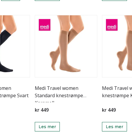
women
Medi Travel women
Medi Travel 
trømpe Svart
Standard knestrømpe
k
Karamell
kr 449
kr 449
Les mer
Les mer