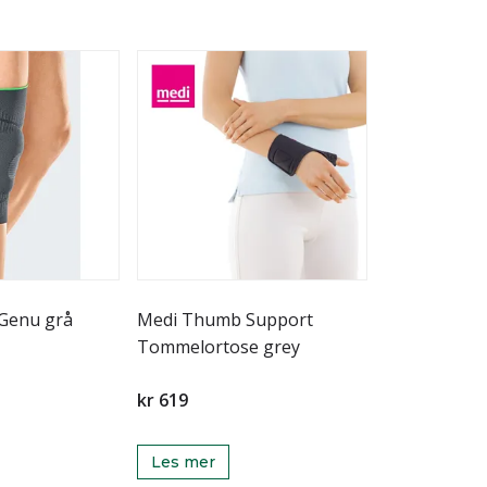
Medi protect.Genu grå
Medi Thumb Support
Tommelortose grey
kr 619
Les mer