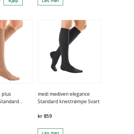
Kjøp
Les mer
 plus
medi mediven elegance
Standard
Standard knestrømpe Svart
kr 859
Les mer