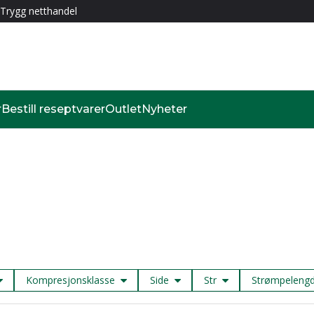
Trygg netthandel
r
Bestill reseptvarer
Outlet
Nyheter
Kompresjonsklasse
Side
Str
Strømpeleng