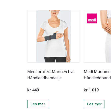
Medi protect.Manu Active
Medi Manumed
Håndleddbandasje
Håndleddband
kr 449
kr 1 019
Les mer
Les mer