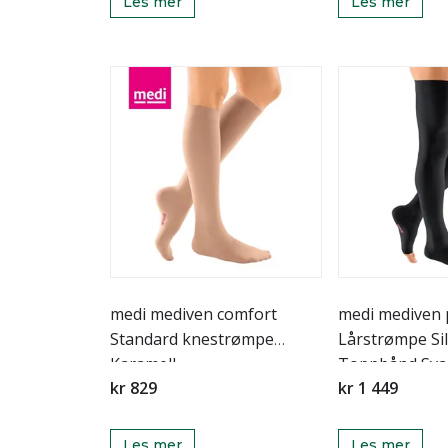
Les mer
Les mer
medi mediven comfort
medi mediven 
Standard knestrømpe
Lårstrømpe Si
Karamell
Toppbånd Sva
kr 829
kr 1 449
Les mer
Les mer