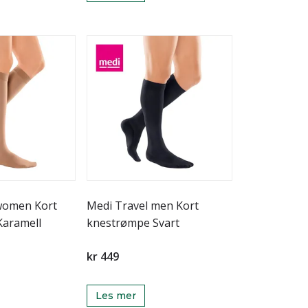
women Kort
Medi Travel men Kort
nestrømpe Karamell
knestrømpe Svart
kr 449
Les mer