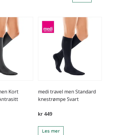
men Kort
medi travel men Standard
ntrasitt
knestrømpe Svart
kr 449
Les mer