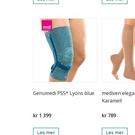
Genumedi PSS* Lyons blue
mediven elega
Karamell
kr 1 399
kr 789
Les mer
Les mer