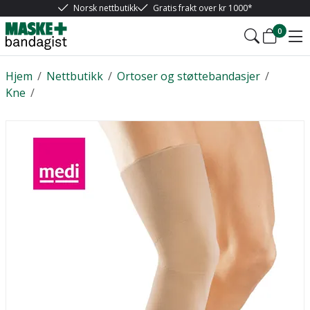
Norsk nettbutikk
Gratis frakt over kr 1000*
0
Hjem
/
Nettbutikk
/
Ortoser og støttebandasjer
/
Kne
/