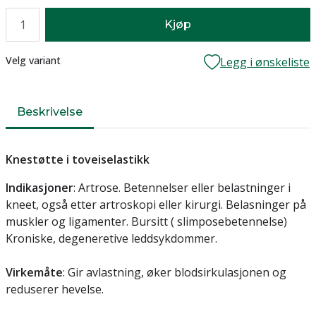
Antall
Kjøp
Lager
Velg variant
Legg i ønskeliste
Beskrivelse
Knestøtte i toveiselastikk
Indikasjoner
: Artrose. Betennelser eller belastninger i
kneet, også etter artroskopi eller kirurgi. Belasninger på
muskler og ligamenter. Bursitt ( slimposebetennelse)
Kroniske, degeneretive leddsykdommer.
Virkemåte
: Gir avlastning, øker blodsirkulasjonen og
reduserer hevelse.