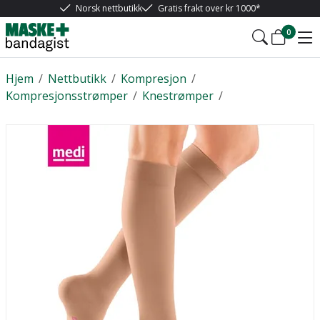
Norsk nettbutikk
Gratis frakt over kr 1000*
0
Hjem
/
Nettbutikk
/
Kompresjon
/
Kompresjonsstrømper
/
Knestrømper
/