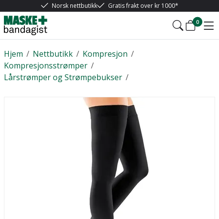
Norsk nettbutikk
Gratis frakt over kr 1000*
0
Hjem
/
Nettbutikk
/
Kompresjon
/
Kompresjonsstrømper
/
Lårstrømper og Strømpebukser
/