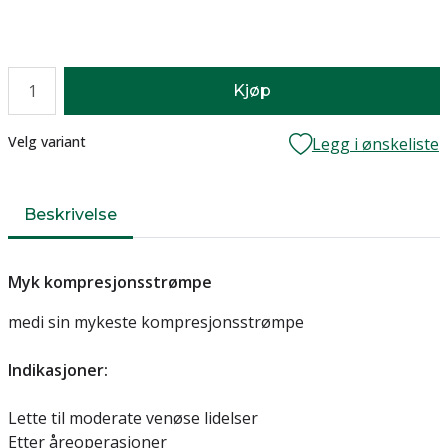
Antall
Kjøp
Lager
Velg variant
Legg i ønskeliste
Beskrivelse
Myk kompresjonsstrømpe
medi sin mykeste kompresjonsstrømpe
Indikasjoner:
Lette til moderate venøse lidelser
Etter åreoperasjoner