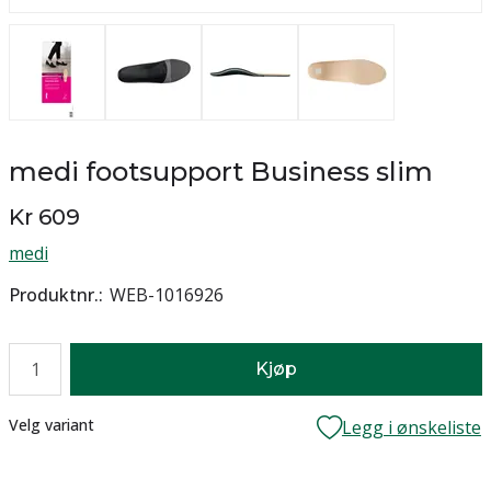
medi footsupport Business slim
Kr 609
medi
Produktnr.
WEB-1016926
Antall
Kjøp
Lager
Velg variant
Legg i ønskeliste