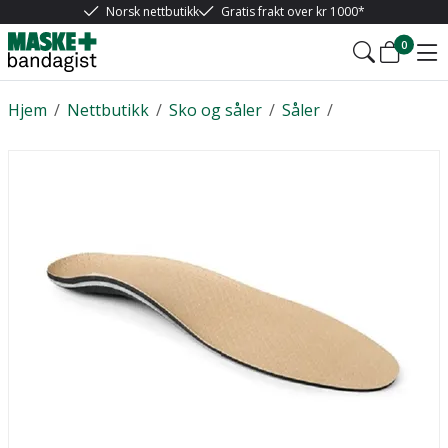
Norsk nettbutikk
Gratis frakt over kr 1000*
0
Hjem
/
Nettbutikk
/
Sko og såler
/
Såler
/