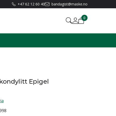
+47 62 12 60 40
bandagist@maske.no
0
ondylitt Epigel
ia
998