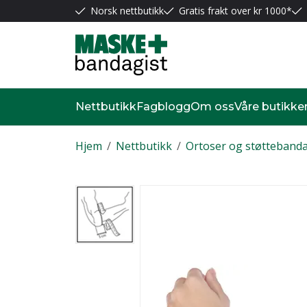
Norsk nettbutikk
Gratis frakt over kr 1000*
Nettbutikk
Fagblogg
Om oss
Våre butikke
Hjem
/
Nettbutikk
/
Ortoser og støttebanda