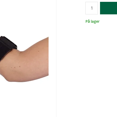
Antall
Lager
På lager