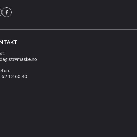
NTAKT
st:
dagist@maske.no
efon:
 62 12 60 40