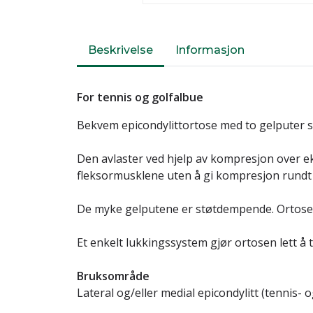
Beskrivelse
Informasjon
For tennis og golfalbue
Bekvem epicondylittortose med to gelputer s
Den avlaster ved hjelp av kompresjon over e
fleksormusklene uten å gi kompresjon rund
De myke gelputene er støtdempende. Ortosen 
Et enkelt lukkingssystem gjør ortosen lett å t
Bruksområde
Lateral og/eller medial epicondylitt (tennis- o