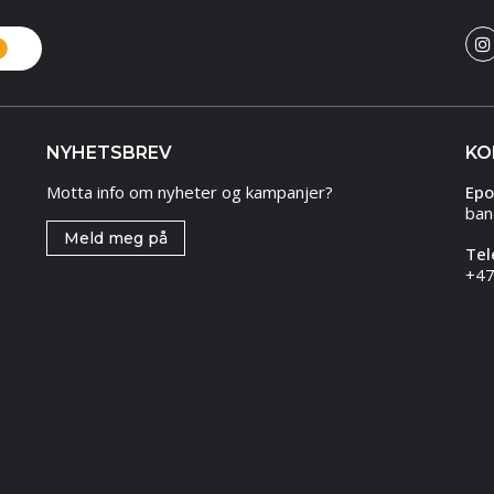
NYHETSBREV
KO
Motta info om nyheter og kampanjer?
Epo
ban
Meld meg på
Tel
+47