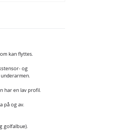
om kan flyttes.
kstensor- og
t underarmen.
har en lav profil.
a på og av.
g golfalbue).