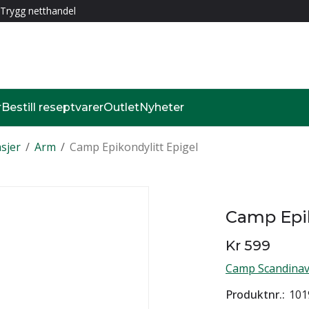
Trygg netthandel
r
Bestill reseptvarer
Outlet
Nyheter
sjer
/
Arm
/
Camp Epikondylitt Epigel
Camp Epik
Kr 599
Camp Scandinav
Produktnr.
101