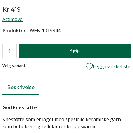
Kr 419
Actimove
Produktnr.
WEB-1019344
Antall
Kjøp
Lager
Velg variant
Legg i ønskeliste
Beskrivelse
God knestøtte
Knestøtte som er laget med spesielle keramiske garn
som beholder og reflekterer kroppsvarme.