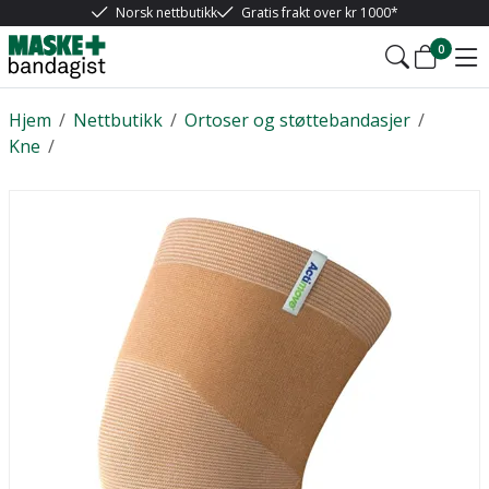
Norsk nettbutikk
Gratis frakt over kr 1000*
0
Hjem
/
Nettbutikk
/
Ortoser og støttebandasjer
/
Kne
/