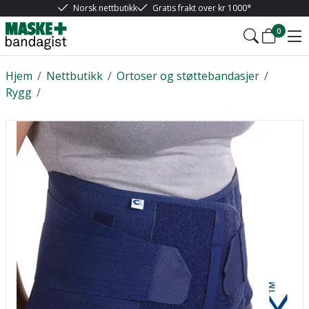
Norsk nettbutikk
Gratis frakt over kr 1000*
0
Hjem
/
Nettbutikk
/
Ortoser og støttebandasjer
/
Rygg
/