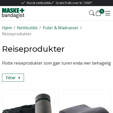
Norsk nettbutikk
Gratis frakt over kr 1000*
0
Hjem
/
Nettbutikk
/
Puter & Madrasser
/
Reiseprodukter
Reiseprodukter
Flotte reiseprodukter som gjør turen enda mer behagelig
Filter