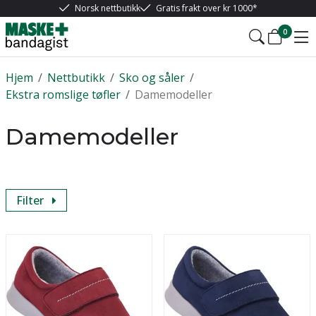
Norsk nettbutikk
Gratis frakt over kr 1000*
0
Hjem
/
Nettbutikk
/
Sko og såler
/
Ekstra romslige tøfler
/
Damemodeller
Damemodeller
Filter