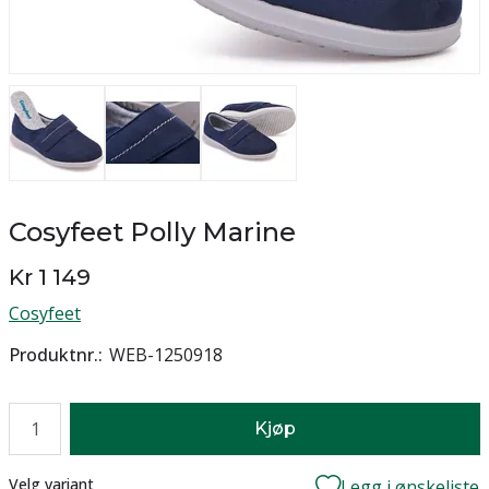
Cosyfeet Polly Marine
Kr 1 149
Cosyfeet
Produktnr.
WEB-1250918
Antall
Kjøp
Lager
Velg variant
Legg i ønskeliste