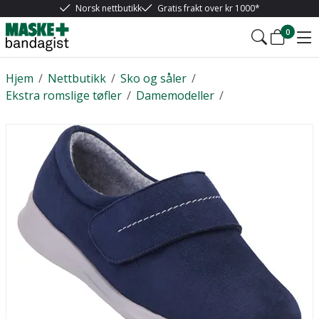
Norsk nettbutikk
Gratis frakt over kr 1000*
0
Hjem
/
Nettbutikk
/
Sko og såler
/
Ekstra romslige tøfler
/
Damemodeller
/