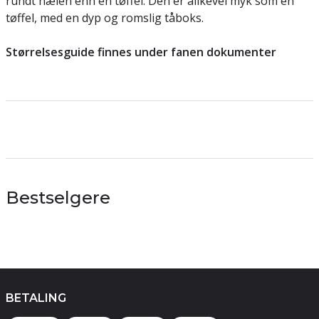
rundt hælen enn en tøffel. Den er alikevel myk som en
tøffel, med en dyp og romslig tåboks.
Størrelsesguide finnes under fanen dokumenter
Bestselgere
BETALING