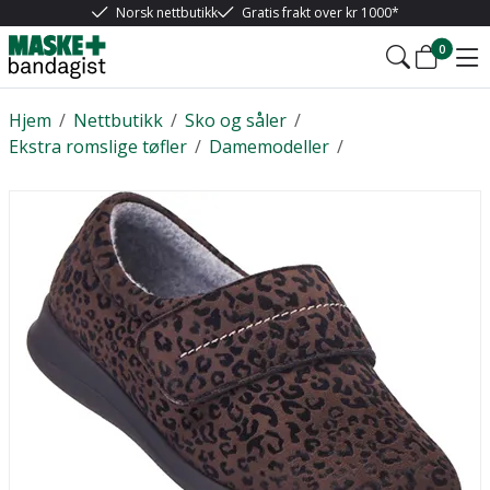
Norsk nettbutikk
Gratis frakt over kr 1000*
0
Hjem
/
Nettbutikk
/
Sko og såler
/
Ekstra romslige tøfler
/
Damemodeller
/