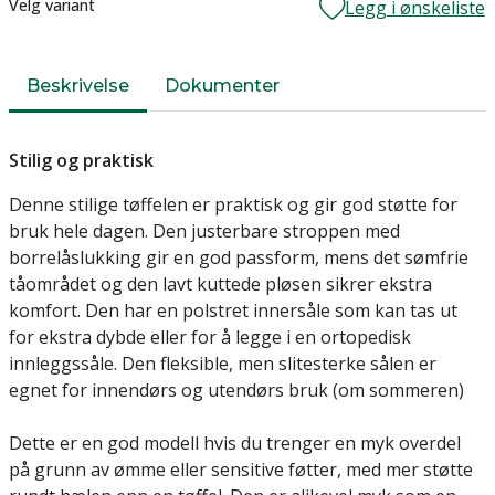
Lager
Velg variant
Legg i ønskeliste
Beskrivelse
Dokumenter
Stilig og praktisk
Denne stilige tøffelen er praktisk og gir god støtte for
bruk hele dagen. Den justerbare stroppen med
borrelåslukking gir en god passform, mens det sømfrie
tåområdet og den lavt kuttede pløsen sikrer ekstra
komfort. Den har en polstret innersåle som kan tas ut
for ekstra dybde eller for å legge i en ortopedisk
innleggssåle. Den fleksible, men slitesterke sålen er
egnet for innendørs og utendørs bruk (om sommeren)
Dette er en god modell hvis du trenger en myk overdel
på grunn av ømme eller sensitive føtter, med mer støtte