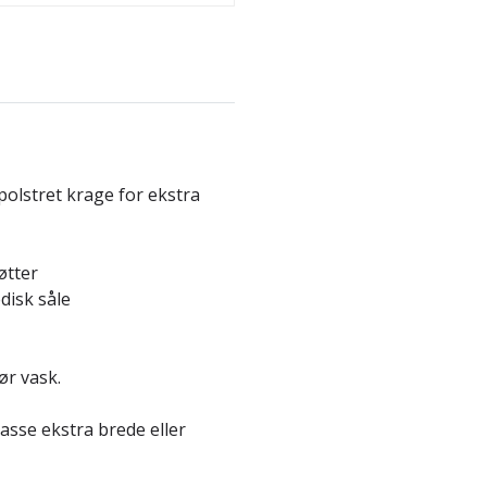
polstret krage for ekstra
øtter
disk såle
ør vask.
asse ekstra brede eller