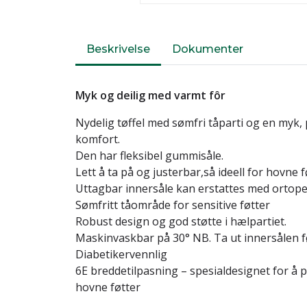
Beskrivelse
Dokumenter
Myk og deilig med varmt fôr
Nydelig tøffel med sømfri tåparti og en myk, 
komfort.
Den har fleksibel gummisåle.
Lett å ta på og justerbar,så ideell for hovne f
Uttagbar innersåle kan erstattes med ortope
Sømfritt tåområde for sensitive føtter
Robust design og god støtte i hælpartiet.
Maskinvaskbar på 30° NB. Ta ut innersålen f
Diabetikervennlig
6E breddetilpasning – spesialdesignet for å p
hovne føtter