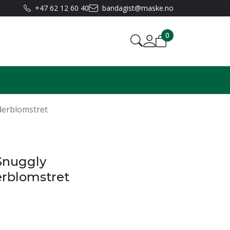
+47 62 12 60 40
bandagist@maske.no
0
derblomstret
Snuggly
rblomstret