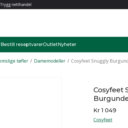
Trygg netthandel
r
Bestill reseptvarer
Outlet
Nyheter
omslige tøfler
/
Damemodeller
/
Cosyfeet Snuggly Burgun
Cosyfeet 
Burgunde
Kr 1 049
Cosyfeet