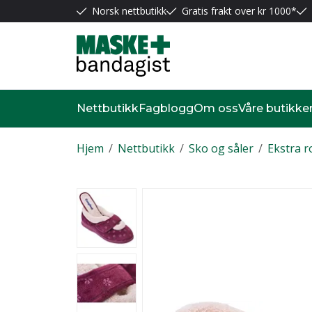
Norsk nettbutikk
Gratis frakt over kr 1000*
Nettbutikk
Fagblogg
Om oss
Våre butikke
Hjem
/
Nettbutikk
/
Sko og såler
/
Ekstra r