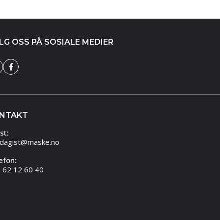
LG OSS PÅ SOSIALE MEDIER
NTAKT
st:
dagist@maske.no
efon:
 62 12 60 40