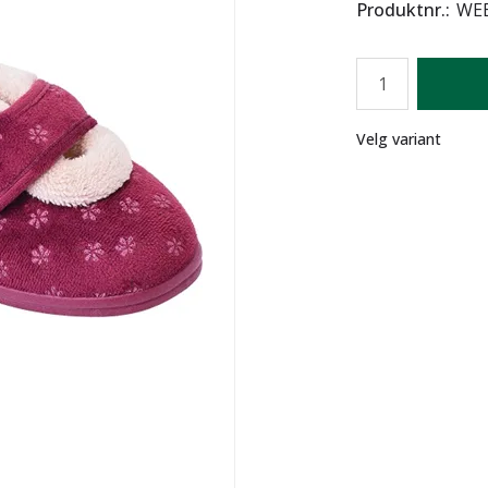
Produktnr.
WEB
Antall
Lager
Velg variant