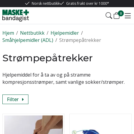
Norsk nettbutikk
Gratis frakt over kr 1000*
0
Hjem
/
Nettbutikk
/
Hjelpemidler
/
Småhjelpemidler (ADL)
/
Strømpepåtrekker
Strømpepåtrekker
Hjelpemiddel for å ta av og på stramme
kompresjonsstrømper, samt vanlige sokker/strømper.
Filter