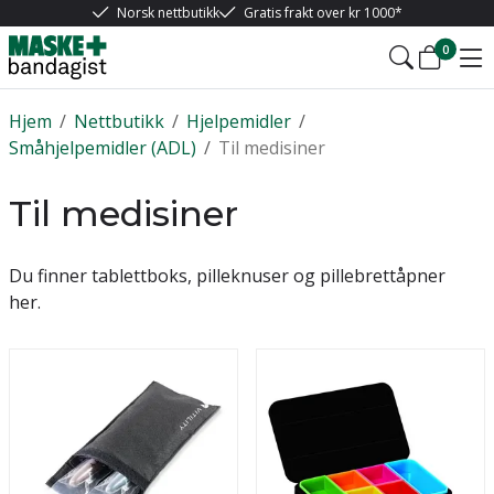
Norsk nettbutikk
Gratis frakt over kr 1000*
0
Hjem
/
Nettbutikk
/
Hjelpemidler
/
Småhjelpemidler (ADL)
/
Til medisiner
Til medisiner
Du finner tablettboks, pilleknuser og pillebrettåpner
her.